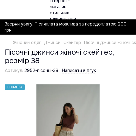
Зверни увагу! Післяплата можлива за передоплатою 200
грн.
Жіночий одяг
Джинси
Скейтер
Пісочні джинси жіночі с
Пісочні джинси жіночі скейтер,
розмір 38
Артикул:
2952-пісочні-38
Написати відгук
НОВИНКА