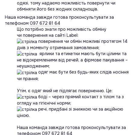
одязі, тому надаємо можливість повернути чи
обміняти його без жодних складнощів.
Наша команда завжди готова проконсультувати за
телефоном
097 672 81 64
Що потрібно знати про можливість обміну
чи повернення на сайті Label:
повернення чи обмін можливі протягом 14
днів з моменту отримання замовлення;
ярлики та етикетки мають бути цілими та
не відокремленими від речей, а фірмове пакування –
неушкодженим;
одяг має бути без будь-яких слідів носіння
чи прання;
Утім, є одяг який не підлягає поверненню. Це:
боді – через прямий контакт з тілом та з
огляду на гігієнічні норми;
речі, придбані зі знижкою чи за акційною
ціною.
Наша команда завжди готова проконсультувати за
телефоном
097 672 81 64