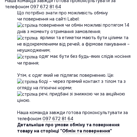
Наша команда завжди готова проконсультувати за
телефоном
097 672 81 64
Що потрібно знати про можливість обміну
чи повернення на сайті Label:
повернення чи обмін можливі протягом 14
днів з моменту отримання замовлення;
ярлики та етикетки мають бути цілими та
не відокремленими від речей, а фірмове пакування –
неушкодженим;
одяг має бути без будь-яких слідів носіння
чи прання;
Утім, є одяг який не підлягає поверненню. Це:
боді – через прямий контакт з тілом та з
огляду на гігієнічні норми;
речі, придбані зі знижкою чи за акційною
ціною.
Наша команда завжди готова проконсультувати за
телефоном
097 672 81 64
Детальніше про умови обміну та повернення
товару на сторінці "
Обмін та повернення
"