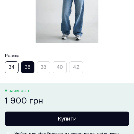
Розмір
34
36
38
40
42
В наявності
1 900 грн
Купити
Увійти
для відображення накопичувальної знижки
%