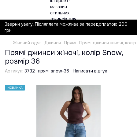
Зверни увагу! Післяплата можлива за передоплатою 200
грн.
Жіночий одяг
Джинси
Прямі
Прямі джинси жіночі, колір
Прямі джинси жіночі, колір Snow,
розмір 36
Артикул:
3732- прямі snow-36
Написати відгук
НОВИНКА