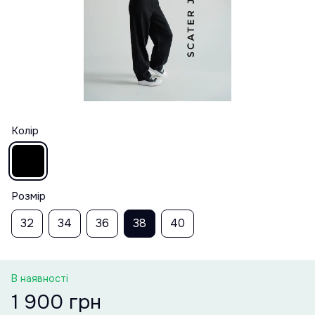
Колір
Розмір
32
34
36
38
40
В наявності
1 900 грн