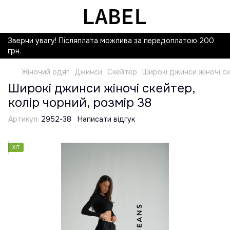
Зверни увагу! Післяплата можлива за передоплатою 200
грн.
Жіночий одяг
Джинси
Скейтер
Широкі джинси жіночі ск
Широкі джинси жіночі скейтер,
колір чорний, розмір 38
Артикул:
2952-38
Написати відгук
ХІТ