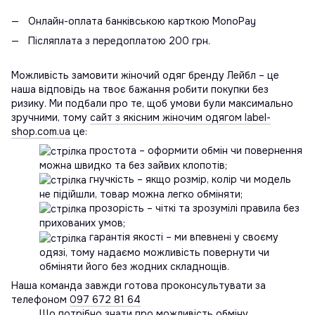
Онлайн-оплата банківською карткою MonoPay
Післяплата з передоплатою 200 грн.
Можливість замовити жіночий одяг бренду Лейбл – це
наша відповідь на твоє бажання робити покупки без
ризику. Ми подбали про те, щоб умови були максимально
зручними, тому
сайт з якісним жіночим одягом label-
shop.com.ua
це:
простота – оформити обмін чи повернення
можна швидко та без зайвих клопотів;
гнучкість – якщо розмір, колір чи модель
не підійшли, товар можна легко обміняти;
прозорість – чіткі та зрозумілі правила без
прихованих умов;
гарантія якості – ми впевнені у своєму
одязі, тому надаємо можливість повернути чи
обміняти його без жодних складнощів.
Наша команда завжди готова проконсультувати за
телефоном
097 672 81 64
Що потрібно знати про можливість обміну