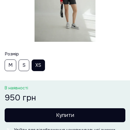
Розмір
M
S
XS
В наявності
950 грн
Купити
Увійти
для відображення накопичувальної знижки
%