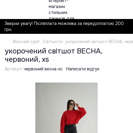
Зверни увагу! Післяплата можлива за передоплатою 200
грн.
Жіночий одяг
Світшоти
укорочений світшот ВЕСНА, черв
укорочений світшот ВЕСНА,
червоний, xs
Артикул:
червоний весна-хс
Написати відгук