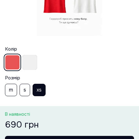
Колір
Розмір
m
s
xs
В наявності
690 грн