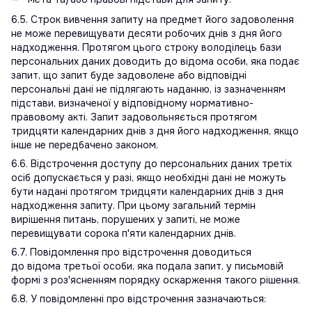
6.5. Строк вивчення запиту на предмет його задоволення
не може перевищувати десяти робочих днів з дня його
надходження. Протягом цього строку володілець бази
персональних даних доводить до відома особи, яка подає
запит, що запит буде задоволене або відповідні
персональні дані не підлягають наданню, із зазначенням
підстави, визначеної у відповідному нормативно-
правовому акті. Запит задовольняється протягом
тридцяти календарних днів з дня його надходження, якщо
інше не передбачено законом.
6.6. Відстрочення доступу до персональних даних третіх
осіб допускається у разі, якщо необхідні дані не можуть
бути надані протягом тридцяти календарних днів з дня
надходження запиту. При цьому загальний термін
вирішення питань, порушених у запиті, не може
перевищувати сорока п'яти календарних днів.
6.7. Повідомлення про відстрочення доводиться
до відома третьої особи, яка подала запит, у письмовій
формі з роз'ясненням порядку оскарження такого рішення.
6.8. У повідомленні про відстрочення зазначаються: