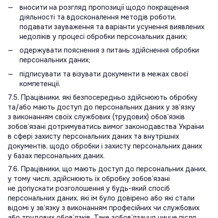
вносити на розгляд пропозиції щодо покращення
діяльності та вдосконалення методів роботи,
подавати зауваження та варіанти усунення виявлених
недоліків у процесі обробки персональних даних;
одержувати пояснення з питань здійснення обробки
персональних даних;
підписувати та візувати документи в межах своєї
компетенції.
7.5. Працівники, які безпосередньо здійснюють обробку
та/або мають доступ до персональних даних у зв’язку
з виконанням своїх службових (трудових) обов’язків
зобов’язані дотримуватись вимог законодавства України
в сфері захисту персональних даних та внутрішніх
документів, щодо обробки і захисту персональних даних
у базах персональних даних.
7.6. Працівники, що мають доступ до персональних даних,
у тому числі, здійснюють їх обробку зобов’язані
не допускати розголошення у будь-який спосіб
персональних даних, які їм було довірено або які стали
відомі у зв’язку з виконанням професійних чи службових
або трудових обов’язків. Таке зобов’язання чинне після