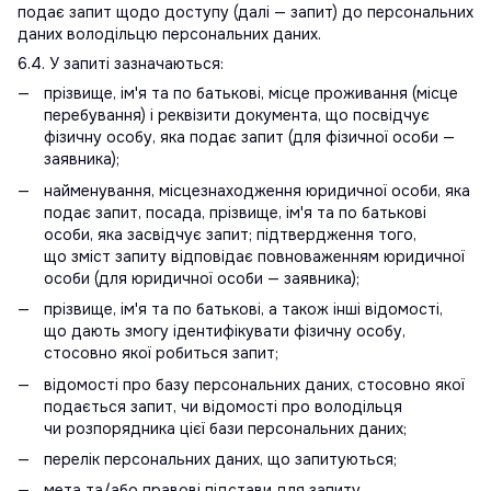
подає запит щодо доступу (далі — запит) до персональних
даних володільцю персональних даних.
6.4. У запиті зазначаються:
прізвище, ім'я та по батькові, місце проживання (місце
перебування) і реквізити документа, що посвідчує
фізичну особу, яка подає запит (для фізичної особи —
заявника);
найменування, місцезнаходження юридичної особи, яка
подає запит, посада, прізвище, ім'я та по батькові
особи, яка засвідчує запит; підтвердження того,
що зміст запиту відповідає повноваженням юридичної
особи (для юридичної особи — заявника);
прізвище, ім'я та по батькові, а також інші відомості,
що дають змогу ідентифікувати фізичну особу,
стосовно якої робиться запит;
відомості про базу персональних даних, стосовно якої
подається запит, чи відомості про володільця
чи розпорядника цієї бази персональних даних;
перелік персональних даних, що запитуються;
мета та/або правові підстави для запиту.