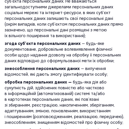
суб’єкта персональних даних. Не вважаються
загальнодоступними джерелами персональних даних
соціальні мережі та інтернет-ресурси, в яких суб’єкт
персональних даних залишають свої персональні дані
(окрім випадків, коли суб’єктом персональних даних прямо
зазначено, що персональні дані розміщені з метою
їх вільного поширення та використання);
згода суб’єкта персональних даних
— будь-яке
документоване, добровільне волевиявлення фізичної
особи щодо надання дозволу на обробку її персональних
даних відповідно до сформульованої мети їх обробки;
знеособлення персональних даних
— вилучення
відомостей, які дають змогу ідентифікувати особу;
обробка персональних даних —
будь-яка дія або
сукупність дій, здійснених повністю або частково
в інформаційній (автоматизованій) системі та/або
в картотеках персональних даних, які пов’язані
зі збиранням, реєстрацією, накопиченням, зберіганням,
адаптуванням, зміною, поновленням, використанням
і поширенням (розповсюдженням, реалізацією, передачею),
знеособленням, знищенням відомостей про фізичну особу;