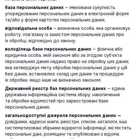
база персональних даних
— іменована сукупність
упорядкованих персональних даних в електронній формі
та/або у формі картотек персональних даних;
відповідальна особа
— визначена особа, яка організовує
роботу, пов’язану із захистом персональних даних при
їх обробці, відповідно до закону;
володілець бази персональних даних
— фізична або
юридична особа, якій законом або за згодою суб’єкта
персональних даних надано право на обробку цих даних,
яка затверджує мету обробки персональних даних у цій
базі даних, встановлює склад цих даних та процедури
їх обробки, якщо інше не визначено законом;
Державний реєстр баз персональних даних
— єдина
державна інформаційна система збору, накопичення
та обробки відомостей про зареєстровані бази
персональних даних;
загальнодоступні джерела персональних даних —
довідники, адресні книги, реєстри, списки, каталоги, інші
систематизовані збірники відкритої інформації, які містять
персональні дані, розміщені та опубліковані з відома