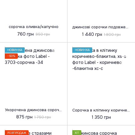
сорочка оливка/капучіно
джинсові сорочки подовжені /вільні
760 грн
1 440 грн
950 грн
1 800 грн
НОВИНКА
НОВИНКА
−50%
Укорочена джинсова сорочка
Сорочка в клітинку коричнево-блакитна, xs-s
875 грн
1 350 грн
1 750 грн
РОЗПРОДАЖ
ХІТ