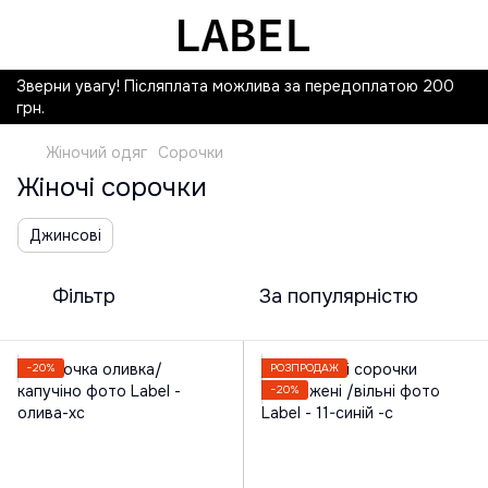
Зверни увагу! Післяплата можлива за передоплатою 200
грн.
Жіночий одяг
Сорочки
Жіночі сорочки
Джинсові
Фільтр
За популярністю
−20%
РОЗПРОДАЖ
−20%