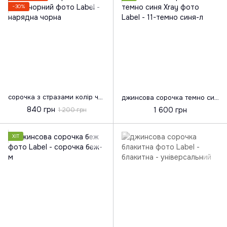
−30%
сорочка з стразами колір чорний
джинсова сорочка темно синя Хray
840 грн
1 600 грн
1 200 грн
ХІТ