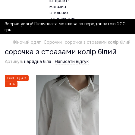
Зверни увагу! Післяплата можлива за передоплатою 200
грн.
Жіночий одяг
Сорочки
сорочка з стразами колір білий
сорочка з стразами колір білий
Артикул:
нарядна біла
Написати відгук
РОЗПРОДАЖ
−30%