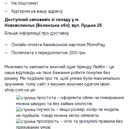
На поштомат
Кур'єром на вашу адресу
Доступний самовивіз зі складу у м.
Нововолинськ (Волинська обл), вул. Луцька 25
Більше інформації про доставку
Онлайн-оплата банківською карткою MonoPay
Післяплата з передоплатою 200 грн.
Можливість замовити жіночий одяг бренду Лейбл – це
наша відповідь на твоє бажання робити покупки без
ризику. Ми подбали про те, щоб умови були максимально
зручними, тому
сайт з якісним жіночим одягом label-
shop.com.ua
це:
простота – оформити обмін чи повернення
можна швидко та без зайвих клопотів;
гнучкість – якщо розмір, колір чи модель
не підійшли, товар можна легко обміняти;
прозорість – чіткі та зрозумілі правила без
прихованих умов;