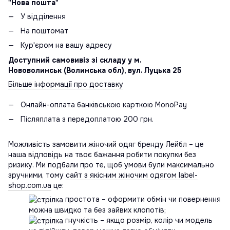
"Нова пошта"
У відділення
На поштомат
Кур'єром на вашу адресу
Доступний самовивіз зі складу у м.
Нововолинськ (Волинська обл), вул. Луцька 25
Більше інформації про доставку
Онлайн-оплата банківською карткою MonoPay
Післяплата з передоплатою 200 грн.
Можливість замовити жіночий одяг бренду Лейбл – це
наша відповідь на твоє бажання робити покупки без
ризику. Ми подбали про те, щоб умови були максимально
зручними, тому
сайт з якісним жіночим одягом label-
shop.com.ua
це:
простота – оформити обмін чи повернення
можна швидко та без зайвих клопотів;
гнучкість – якщо розмір, колір чи модель