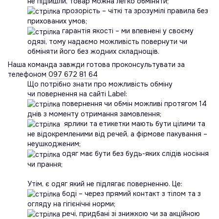
не підійшли, товар можна легко обміняти;
прозорість – чіткі та зрозумілі правила без
прихованих умов;
гарантія якості – ми впевнені у своєму
одязі, тому надаємо можливість повернути чи
обміняти його без жодних складнощів.
Наша команда завжди готова проконсультувати за
телефоном
097 672 81 64
Що потрібно знати про можливість обміну
чи повернення на сайті Label:
повернення чи обмін можливі протягом 14
днів з моменту отримання замовлення;
ярлики та етикетки мають бути цілими та
не відокремленими від речей, а фірмове пакування –
неушкодженим;
одяг має бути без будь-яких слідів носіння
чи прання;
Утім, є одяг який не підлягає поверненню. Це:
боді – через прямий контакт з тілом та з
огляду на гігієнічні норми;
речі, придбані зі знижкою чи за акційною