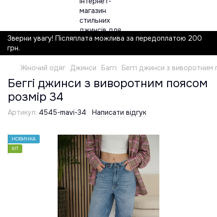
Зверни увагу! Післяплата можлива за передоплатою 200
грн.
Жіночий одяг
Джинси
Баггі
Беггі джинси з виворотним 
Беггі джинси з виворотним поясом
розмір 34
Артикул:
4545-mavi-34
Написати відгук
НОВИНКА
ХІТ