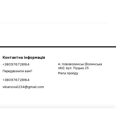
Контактна інформація
+380976728164
м. Нововолинськ (Волинська
обл), вул. Луцька 25
Передзвонити вам?
Мапа проїзду
+380976728164
vikanova1234@gmail.com