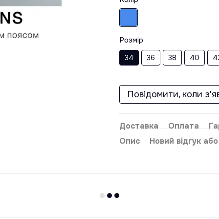
Розмір
34
36
38
40
4
Повідомити, коли з'я
Доставка
Оплата
Га
Опис
Новий відгук аб