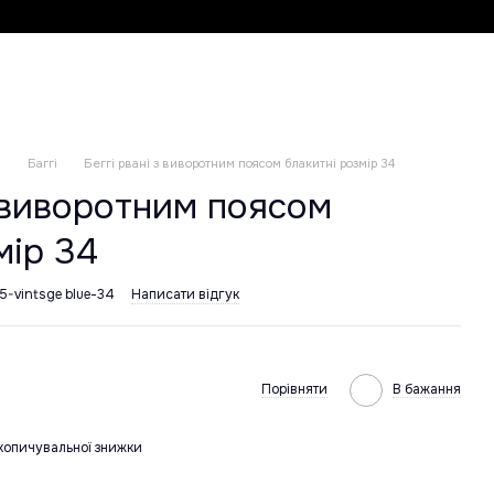
и
Баггі
Беггі рвані з виворотним поясом блакитні розмір 34
з виворотним поясом
мір 34
5-vintsge blue-34
Написати відгук
Порівняти
В бажання
копичувальної знижки