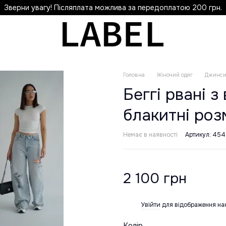
Зверни увагу! Післяплата можлива за передоплатою 200 грн.
Головна
Жіночий одяг
Джинс
Беггі рвані 
блакитні роз
Немає в наявності
Артикул: 454
2 100 грн
Увійти
для відображення на
%
Колір