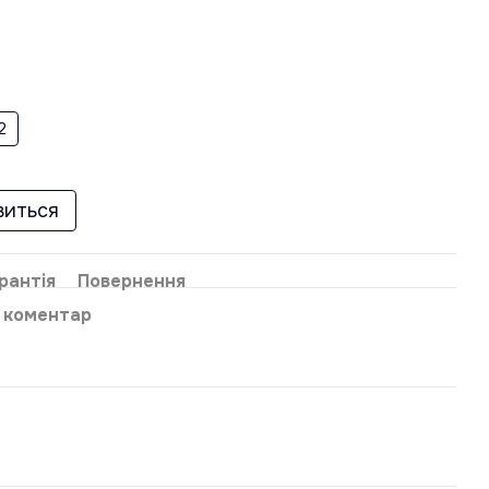
2
виться
рантія
Повернення
о коментар