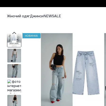
Перейти до основного контенту
Жіночий одяг
Джинси
NEW
SALE
НОВИНКА