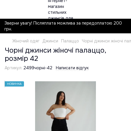
Зверни увагу! Післяплата можлива за передоплатою 200
грн.
Жіночий одяг
Джинси
Палаццо
Чорні джинси жіночі па
Чорні джинси жіночі палаццо,
розмір 42
Артикул:
2499чорні-42
Написати відгук
НОВИНКА