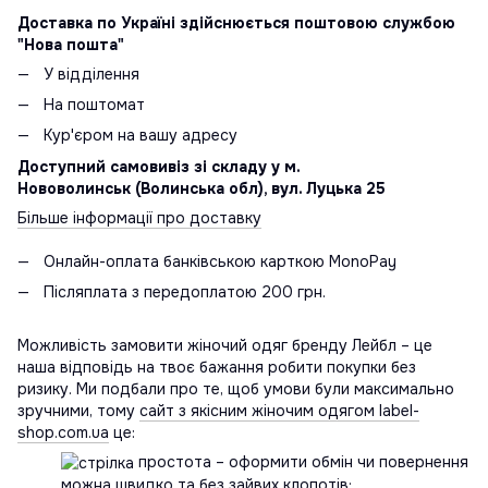
Доставка по Україні здійснюється поштовою службою
"Нова пошта"
У відділення
На поштомат
Кур'єром на вашу адресу
Доступний самовивіз зі складу у м.
Нововолинськ (Волинська обл), вул. Луцька 25
Більше інформації про доставку
Онлайн-оплата банківською карткою MonoPay
Післяплата з передоплатою 200 грн.
Можливість замовити жіночий одяг бренду Лейбл – це
наша відповідь на твоє бажання робити покупки без
ризику. Ми подбали про те, щоб умови були максимально
зручними, тому
сайт з якісним жіночим одягом label-
shop.com.ua
це:
простота – оформити обмін чи повернення
можна швидко та без зайвих клопотів;