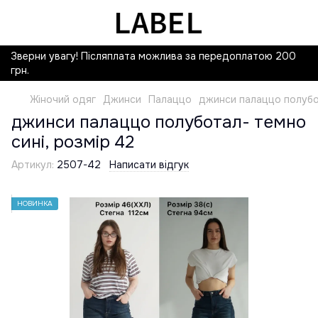
Зверни увагу! Післяплата можлива за передоплатою 200
грн.
Жіночий одяг
Джинси
Палаццо
джинси палаццо полубот
джинси палаццо полуботал- темно
сині, розмір 42
Артикул:
2507-42
Написати відгук
НОВИНКА