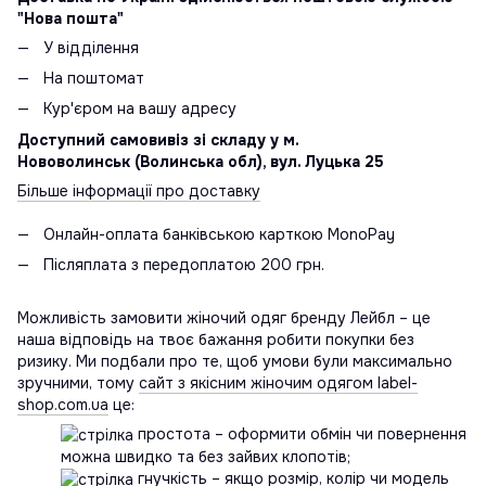
"Нова пошта"
У відділення
На поштомат
Кур'єром на вашу адресу
Доступний самовивіз зі складу у м.
Нововолинськ (Волинська обл), вул. Луцька 25
Більше інформації про доставку
Онлайн-оплата банківською карткою MonoPay
Післяплата з передоплатою 200 грн.
Можливість замовити жіночий одяг бренду Лейбл – це
наша відповідь на твоє бажання робити покупки без
ризику. Ми подбали про те, щоб умови були максимально
зручними, тому
сайт з якісним жіночим одягом label-
shop.com.ua
це:
простота – оформити обмін чи повернення
можна швидко та без зайвих клопотів;
гнучкість – якщо розмір, колір чи модель