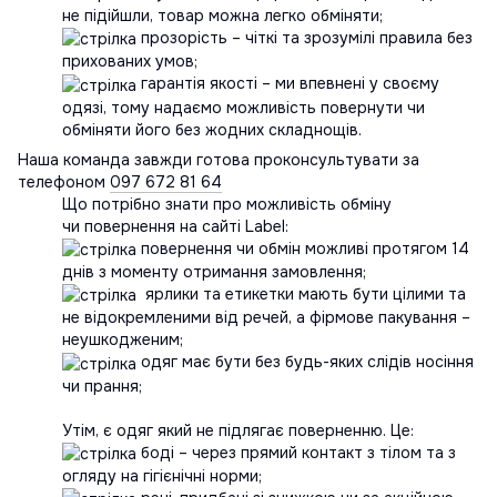
не підійшли, товар можна легко обміняти;
прозорість – чіткі та зрозумілі правила без
прихованих умов;
гарантія якості – ми впевнені у своєму
одязі, тому надаємо можливість повернути чи
обміняти його без жодних складнощів.
Наша команда завжди готова проконсультувати за
телефоном
097 672 81 64
Що потрібно знати про можливість обміну
чи повернення на сайті Label:
повернення чи обмін можливі протягом 14
днів з моменту отримання замовлення;
ярлики та етикетки мають бути цілими та
не відокремленими від речей, а фірмове пакування –
неушкодженим;
одяг має бути без будь-яких слідів носіння
чи прання;
Утім, є одяг який не підлягає поверненню. Це:
боді – через прямий контакт з тілом та з
огляду на гігієнічні норми;