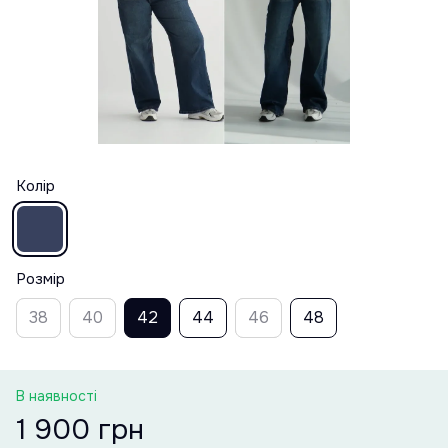
Колір
Розмір
38
40
42
44
46
48
В наявності
1 900 грн