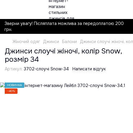
Зверни увагу! Післяплата можлива за передоплатою 200
грн.
Жіночий одяг
Джинси
Балони
Джинси слоучі жіночі, ко
Джинси слоучі жіночі, колір Snow,
розмір 34
Артикул:
3702-слоучі Snow-34
Написати відгук
НОВИНКА
−40%