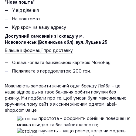
"Нова пошта"
У відділення
На поштомат
Кур'єром на вашу адресу
Доступний самовивіз зі складу у м.
Нововолинськ (Волинська обл), вул. Луцька 25
Більше інформації про доставку
Онлайн-оплата банківською карткою MonoPay
Післяплата з передоплатою 200 грн.
Можливість замовити жіночий одяг бренду Лейбл – це
наша відповідь на твоє бажання робити покупки без
ризику. Ми подбали про те, щоб умови були максимально
зручними, тому
сайт з якісним жіночим одягом label-
shop.com.ua
це:
простота – оформити обмін чи повернення
можна швидко та без зайвих клопотів;
гнучкість – якщо розмір, колір чи модель