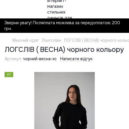
Зверни увагу! Післяплата можлива за передоплатою 200
грн.
Жіночий одяг
Лонгсліви
ЛОГСЛІВ ( ВЕСНА) чорного коль
ЛОГСЛІВ ( ВЕСНА) чорного кольору
Артикул:
чорний-весна-хс
Написати відгук
ХІТ