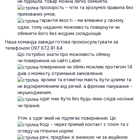
не підійшли, товар можна легко обміняти;
прозорість – чіткі та зрозумілі правила без
прихованих умов;
гарантія якості – ми впевнені у своєму
одязі, тому надаємо можливість повернути чи
обміняти його без жодних складнощів.
Наша команда завжди готова проконсультувати за
телефоном
097 672 81 64
Що потрібно знати про можливість обміну
чи повернення на сайті Label:
повернення чи обмін можливі протягом 14
днів з моменту отримання замовлення;
ярлики та етикетки мають бути цілими та
не відокремленими від речей, а фірмове пакування –
неушкодженим;
одяг має бути без будь-яких слідів носіння
чи прання;
Утім, є одяг який не підлягає поверненню. Це:
боді – через прямий контакт з тілом та з
огляду на гігієнічні норми;
речі, придбані зі знижкою чи за акційною