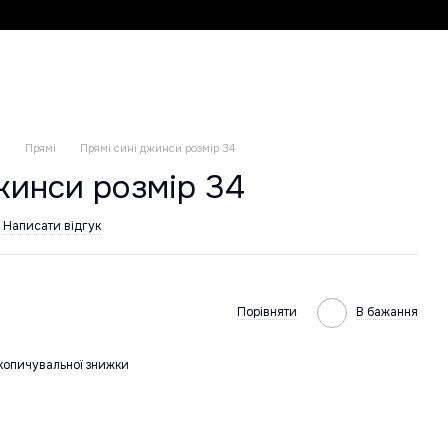
и
Прямі
Прямі сині джинси розмір 34
жинси розмір 34
Написати відгук
Порівняти
В бажання
копичувальної знижки