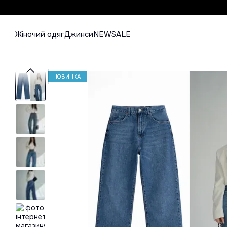
Перейти до основного контенту
Жіночий одяг
Джинси
NEW
SALE
НОВИНКА