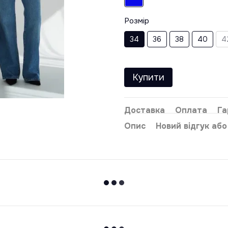
Розмір
34
36
38
40
4
Купити
Доставка
Оплата
Га
Опис
Новий відгук аб