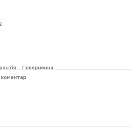
2
рантія
Повернення
о коментар