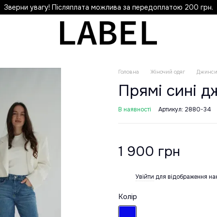
Зверни увагу! Післяплата можлива за передоплатою 200 грн.
Головна
Жіночий одяг
Джинс
Прямі сині д
В наявності
Артикул: 2880-34
1 900 грн
Увійти
для відображення на
%
Колір