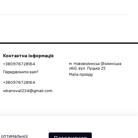
Контактна інформація
+380976728164
м. Нововолинськ (Волинська
обл), вул. Луцька 25
Передзвонити вам?
Мапа проїзду
+380976728164
vikanova1234@gmail.com
а оптимальної