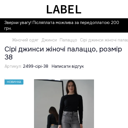
Зверни увагу! Післяплата можлива за передоплатою 200
грн.
Жіночий одяг
Джинси
Палаццо
Сірі джинси жіночі пала
Сірі джинси жіночі палаццо, розмір
38
Артикул:
2499-сірі-38
Написати відгук
НОВИНКА