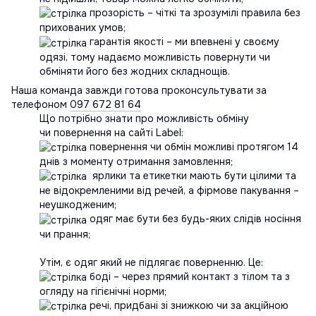
прозорість – чіткі та зрозумілі правила без
прихованих умов;
гарантія якості – ми впевнені у своєму
одязі, тому надаємо можливість повернути чи
обміняти його без жодних складнощів.
Наша команда завжди готова проконсультувати за
телефоном
097 672 81 64
Що потрібно знати про можливість обміну
чи повернення на сайті Label:
повернення чи обмін можливі протягом 14
днів з моменту отримання замовлення;
ярлики та етикетки мають бути цілими та
не відокремленими від речей, а фірмове пакування –
неушкодженим;
одяг має бути без будь-яких слідів носіння
чи прання;
Утім, є одяг який не підлягає поверненню. Це:
боді – через прямий контакт з тілом та з
огляду на гігієнічні норми;
речі, придбані зі знижкою чи за акційною