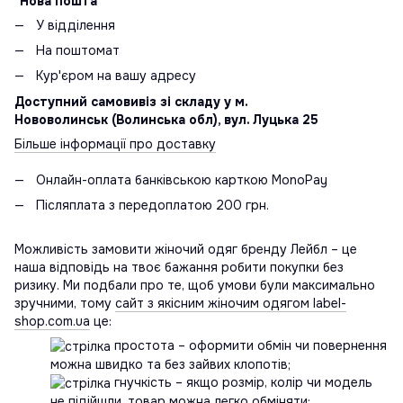
"Нова пошта"
У відділення
На поштомат
Кур'єром на вашу адресу
Доступний самовивіз зі складу у м.
Нововолинськ (Волинська обл), вул. Луцька 25
Більше інформації про доставку
Онлайн-оплата банківською карткою MonoPay
Післяплата з передоплатою 200 грн.
Можливість замовити жіночий одяг бренду Лейбл – це
наша відповідь на твоє бажання робити покупки без
ризику. Ми подбали про те, щоб умови були максимально
зручними, тому
сайт з якісним жіночим одягом label-
shop.com.ua
це:
простота – оформити обмін чи повернення
можна швидко та без зайвих клопотів;
гнучкість – якщо розмір, колір чи модель
не підійшли, товар можна легко обміняти;