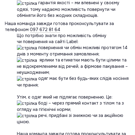
гарантія якості – ми впевнені у своєму
одязі, тому надаємо можливість повернути чи
обміняти його без жодних складнощів.
Наша команда завжди готова проконсультувати за
телефоном
097 672 81 64
Що потрібно знати про можливість обміну
чи повернення на сайті Label:
повернення чи обмін можливі протягом 14
днів з моменту отримання замовлення;
ярлики та етикетки мають бути цілими та
не відокремленими від речей, а фірмове пакування –
неушкодженим;
одяг має бути без будь-яких слідів носіння
чи прання;
Утім, є одяг який не підлягає поверненню. Це:
боді – через прямий контакт з тілом та з
огляду на гігієнічні норми;
речі, придбані зі знижкою чи за акційною
ціною.
Наша команда завжди готова проконсультувати за