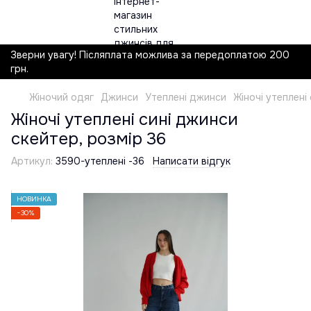
Зверни увагу! Післяплата можлива за передоплатою 200
грн.
Жіночий одяг
Джинси
Утеплені джинси
Жіночі утеплені
Жіночі утеплені сині джинси
скейтер, розмір 36
Артикул:
3590-утеплені -36
Написати відгук
НОВИНКА
−30%