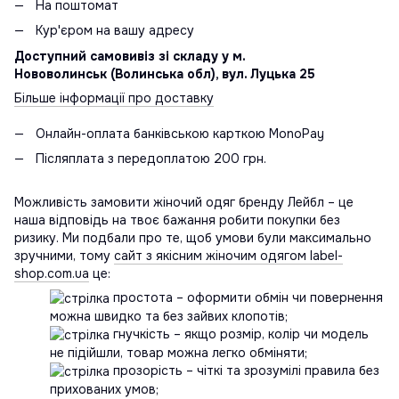
На поштомат
Кур'єром на вашу адресу
Доступний самовивіз зі складу у м.
Нововолинськ (Волинська обл), вул. Луцька 25
Більше інформації про доставку
Онлайн-оплата банківською карткою MonoPay
Післяплата з передоплатою 200 грн.
Можливість замовити жіночий одяг бренду Лейбл – це
наша відповідь на твоє бажання робити покупки без
ризику. Ми подбали про те, щоб умови були максимально
зручними, тому
сайт з якісним жіночим одягом label-
shop.com.ua
це:
простота – оформити обмін чи повернення
можна швидко та без зайвих клопотів;
гнучкість – якщо розмір, колір чи модель
не підійшли, товар можна легко обміняти;
прозорість – чіткі та зрозумілі правила без
прихованих умов;