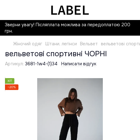
Зверни увагу! Післяплата можлива за передоплатою 200
грн.
Жіночий одяг
Штани, легінси
Вельвет
вельветові спорт
вельветові спортивні ЧОРНІ
Артикул:
3681-1w4-(1)34
Написати відгук
ХІТ
−20%