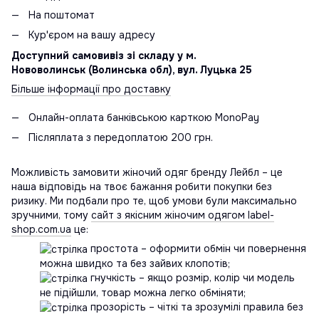
На поштомат
Кур'єром на вашу адресу
Доступний самовивіз зі складу у м.
Нововолинськ (Волинська обл), вул. Луцька 25
Більше інформації про доставку
Онлайн-оплата банківською карткою MonoPay
Післяплата з передоплатою 200 грн.
Можливість замовити жіночий одяг бренду Лейбл – це
наша відповідь на твоє бажання робити покупки без
ризику. Ми подбали про те, щоб умови були максимально
зручними, тому
сайт з якісним жіночим одягом label-
shop.com.ua
це:
простота – оформити обмін чи повернення
можна швидко та без зайвих клопотів;
гнучкість – якщо розмір, колір чи модель
не підійшли, товар можна легко обміняти;
прозорість – чіткі та зрозумілі правила без