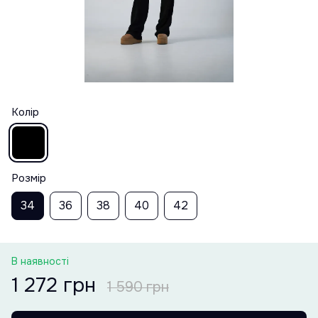
Колір
Розмір
34
36
38
40
42
В наявності
1 272 грн
1 590 грн