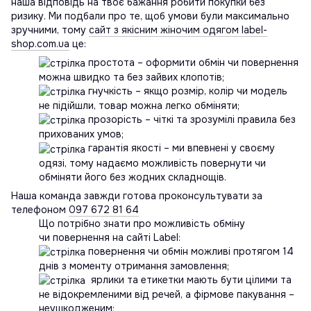
наша відповідь на твоє бажання робити покупки без
ризику. Ми подбали про те, щоб умови були максимально
зручними, тому
сайт з якісним жіночим одягом label-
shop.com.ua
це:
простота – оформити обмін чи повернення
можна швидко та без зайвих клопотів;
гнучкість – якщо розмір, колір чи модель
не підійшли, товар можна легко обміняти;
прозорість – чіткі та зрозумілі правила без
прихованих умов;
гарантія якості – ми впевнені у своєму
одязі, тому надаємо можливість повернути чи
обміняти його без жодних складнощів.
Наша команда завжди готова проконсультувати за
телефоном
097 672 81 64
Що потрібно знати про можливість обміну
чи повернення на сайті Label:
повернення чи обмін можливі протягом 14
днів з моменту отримання замовлення;
ярлики та етикетки мають бути цілими та
не відокремленими від речей, а фірмове пакування –
неушкодженим;