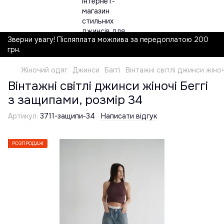
Зверни увагу! Післяплата можлива за передоплатою 200
грн.
Жіночий одяг
Джинси
Баггі
Вінтажні світлі джинси жіноч
Вінтажні світлі джинси жіночі Беггі
з защипами, розмір 34
Артикул:
3711-защипи-34
Написати відгук
РОЗПРОДАЖ