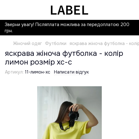
Зверни увагу! Післяплата можлива за передоплатою 200
грн.
Жіночий одяг
Футболки
яскрава жіноча футболка - колі
яскрава жіноча футболка - колір
лимон розмір хс-с
Артикул:
11-лимон-хс
Написати відгук