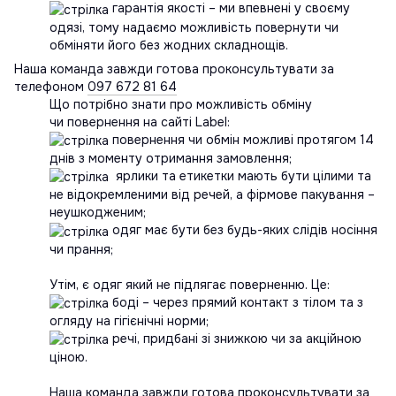
гарантія якості – ми впевнені у своєму
одязі, тому надаємо можливість повернути чи
обміняти його без жодних складнощів.
Наша команда завжди готова проконсультувати за
телефоном
097 672 81 64
Що потрібно знати про можливість обміну
чи повернення на сайті Label:
повернення чи обмін можливі протягом 14
днів з моменту отримання замовлення;
ярлики та етикетки мають бути цілими та
не відокремленими від речей, а фірмове пакування –
неушкодженим;
одяг має бути без будь-яких слідів носіння
чи прання;
Утім, є одяг який не підлягає поверненню. Це:
боді – через прямий контакт з тілом та з
огляду на гігієнічні норми;
речі, придбані зі знижкою чи за акційною
ціною.
Наша команда завжди готова проконсультувати за