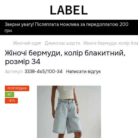
Зверни увагу! Післяплата можлива за передоплатою 200
грн.
Жіночий одяг
Джинсові шорти
Жіночі бермуди, колір бл
Жіночі бермуди, колір блакитний,
розмір 34
Артикул:
3338-4s5/100-34
Написати відгук
РОЗПРОДАЖ
ХІТ
−30%