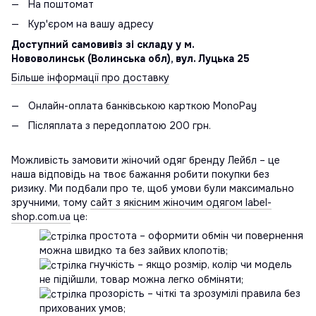
На поштомат
Кур'єром на вашу адресу
Доступний самовивіз зі складу у м.
Нововолинськ (Волинська обл), вул. Луцька 25
Більше інформації про доставку
Онлайн-оплата банківською карткою MonoPay
Післяплата з передоплатою 200 грн.
Можливість замовити жіночий одяг бренду Лейбл – це
наша відповідь на твоє бажання робити покупки без
ризику. Ми подбали про те, щоб умови були максимально
зручними, тому
сайт з якісним жіночим одягом label-
shop.com.ua
це:
простота – оформити обмін чи повернення
можна швидко та без зайвих клопотів;
гнучкість – якщо розмір, колір чи модель
не підійшли, товар можна легко обміняти;
прозорість – чіткі та зрозумілі правила без
прихованих умов;