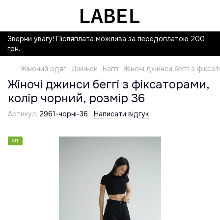
Зверни увагу! Післяплата можлива за передоплатою 200
грн.
Жіночий одяг
Джинси
Баггі
Жіночі джинси беггі з фікса
Жіночі джинси беггі з фіксаторами,
колір чорний, розмір 36
Артикул:
2961-чорні-36
Написати відгук
ХІТ