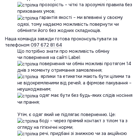
прозорість – чіткі та зрозумілі правила без
прихованих умов;
гарантія якості – ми впевнені у своєму
одязі, тому надаємо можливість повернути чи
обміняти його без жодних складнощів.
Наша команда завжди готова проконсультувати за
телефоном
097 672 81 64
Що потрібно знати про можливість обміну
чи повернення на сайті Label:
повернення чи обмін можливі протягом 14
днів з моменту отримання замовлення;
ярлики та етикетки мають бути цілими та
не відокремленими від речей, а фірмове пакування –
неушкодженим;
одяг має бути без будь-яких слідів носіння
чи прання;
Утім, є одяг який не підлягає поверненню. Це:
боді – через прямий контакт з тілом та з
огляду на гігієнічні норми;
речі, придбані зі знижкою чи за акційною