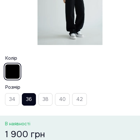
Колір
Розмір
34
36
38
40
42
В наявності
1 900 грн