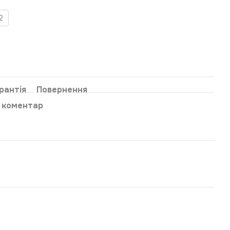
2
рантія
Повернення
о коментар