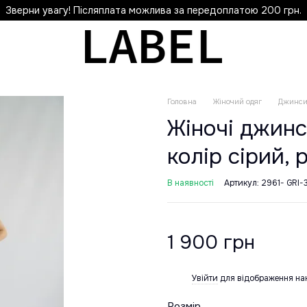
Зверни увагу! Післяплата можлива за передоплатою 200 грн.
Головна
Жіночий одяг
Джинс
Жіночі джинс
колір сірий, 
В наявності
Артикул: 2961- GRI-
1 900 грн
Увійти
для відображення на
%
Розмір