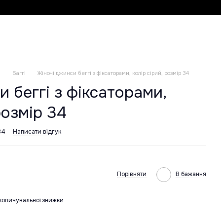
и
Баггі
Жіночі джинси беггі з фіксаторами, колір сірий, розмір 34
и беггі з фіксаторами,
розмір 34
34
Написати відгук
Порівняти
В бажання
копичувальної знижки