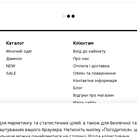
Каталог
Клієнтам
Жіночий одяг
Вхід до кабінету
Джинси
Про нас
NEW
Оплата і доставка
SALE
Обмін та повернення
Контактна інформація
Блог
Відгуки про магазин
Мапа сайту
Ми в соцмережах
ля маркетингу та статистичних цілей, а також для безпечної т
лаштуваннях вашого браузера. Натисніть кнопку «Погодитися», 
тальніше можна ознайомитися на сторінці
Угода користувача
.