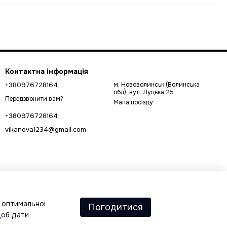
Контактна інформація
+380976728164
м. Нововолинськ (Волинська
обл), вул. Луцька 25
Передзвонити вам?
Мапа проїзду
+380976728164
vikanova1234@gmail.com
а оптимальної
Погодитися
щоб дати