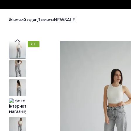
Перейти до основного контенту
Жіночий одяг
Джинси
NEW
SALE
ХІТ