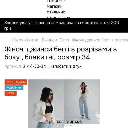
Зверни увагу! Післяплата можлива за передоплатою 200
грн.
Жіночий одяг
Джинси
Баггі
Жіночі джинси беггі з розріз
Жіночі джинси беггі з розрізами з
боку , блакитні, розмір 34
Артикул:
3144-32-34
Написати відгук
РОЗПРОДАЖ
НОВИНКА
−30%