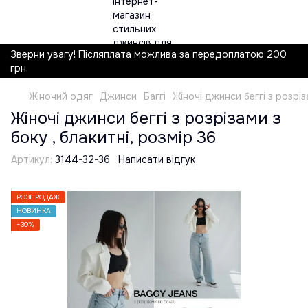
Зверни увагу! Післяплата можлива за передоплатою 200
грн.
Жіночий одяг
Джинси
Баггі
Жіночі джинси беггі з розріз
Жіночі джинси беггі з розрізами з
боку , блакитні, розмір 36
Артикул:
3144-32-36
Написати відгук
РОЗПРОДАЖ
НОВИНКА
−30%