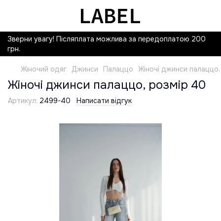
Зверни увагу! Післяплата можлива за передоплатою 200
грн.
Жіночий одяг
Джинси
Палаццо
Жіночі джинси палаццо,
Жіночі джинси палаццо, розмір 40
Артикул:
2499-40
Написати відгук