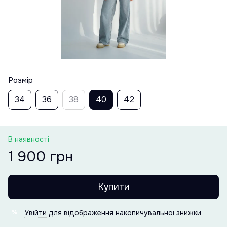
Розмір
34
36
38
40
42
В наявності
1 900 грн
Купити
Увійти
для відображення накопичувальної знижки
%