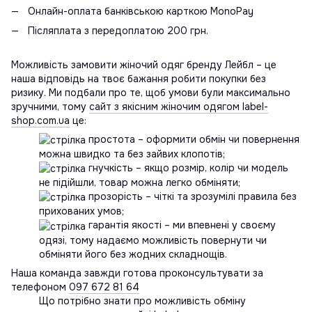
Онлайн-оплата банківською карткою MonoPay
Післяплата з передоплатою 200 грн.
Можливість замовити жіночий одяг бренду Лейбл – це
наша відповідь на твоє бажання робити покупки без
ризику. Ми подбали про те, щоб умови були максимально
зручними, тому
сайт з якісним жіночим одягом label-
shop.com.ua
це:
простота – оформити обмін чи повернення
можна швидко та без зайвих клопотів;
гнучкість – якщо розмір, колір чи модель
не підійшли, товар можна легко обміняти;
прозорість – чіткі та зрозумілі правила без
прихованих умов;
гарантія якості – ми впевнені у своєму
одязі, тому надаємо можливість повернути чи
обміняти його без жодних складнощів.
Наша команда завжди готова проконсультувати за
телефоном
097 672 81 64
Що потрібно знати про можливість обміну