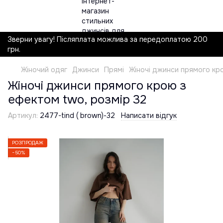
Зверни увагу! Післяплата можлива за передоплатою 200
грн.
Жіночий одяг
Джинси
Прямі
Жіночі джинси прямого кро
Жіночі джинси прямого крою з
ефектом two, розмір 32
Артикул:
2477-tind ( brown)-32
Написати відгук
РОЗПРОДАЖ
−50%