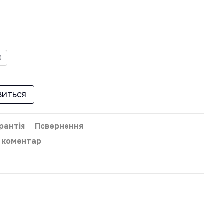
0
виться
рантія
Повернення
о коментар