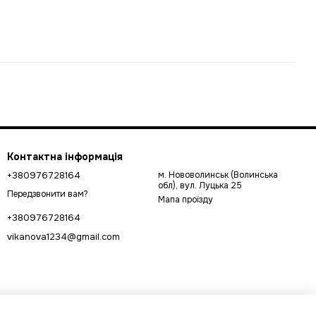
Контактна інформація
+380976728164
м. Нововолинськ (Волинська
обл), вул. Луцька 25
Передзвонити вам?
Мапа проїзду
+380976728164
vikanova1234@gmail.com