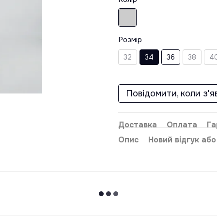
Розмір
32
34
36
38
4
Повідомити, коли з'я
Доставка
Оплата
Га
Опис
Новий відгук аб