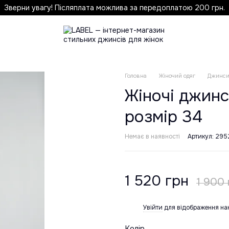
Зверни увагу! Післяплата можлива за передоплатою 200 грн.
Головна
Жіночий одяг
Джинс
Жіночі джинс
розмір 34
Немає в наявності
Артикул: 295
1 520 грн
1 900 
Увійти
для відображення на
%
Колір