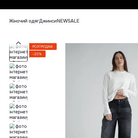
Перейти до основного контенту
Жіночий одяг
Джинси
NEW
SALE
РОЗПРОДАЖ
−20%