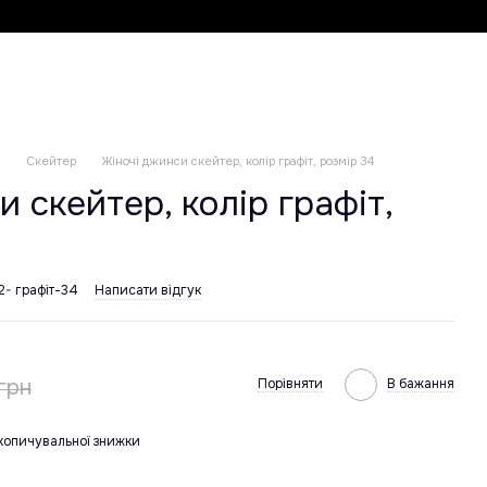
и
Скейтер
Жіночі джинси скейтер, колір графіт, розмір 34
и скейтер, колір графіт,
2- графіт-34
Написати відгук
грн
Порівняти
В бажання
копичувальної знижки