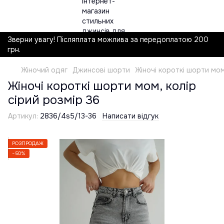
Зверни увагу! Післяплата можлива за передоплатою 200
грн.
Жіночий одяг
Джинсові шорти
Жіночі короткі шорти мом
Жіночі короткі шорти мом, колір
сірий розмір 36
Артикул:
2836/4s5/13-36
Написати відгук
РОЗПРОДАЖ
−50%