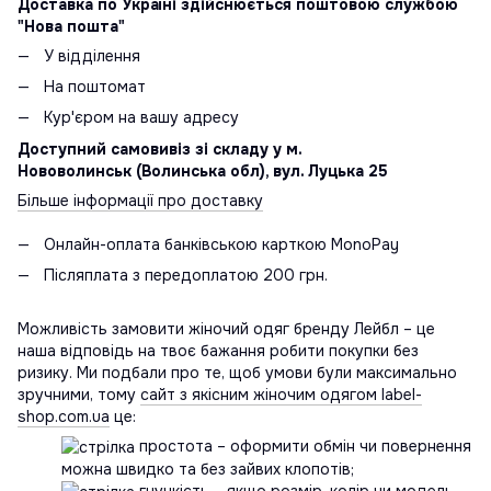
Доставка по Україні здійснюється поштовою службою
"Нова пошта"
У відділення
На поштомат
Кур'єром на вашу адресу
Доступний самовивіз зі складу у м.
Нововолинськ (Волинська обл), вул. Луцька 25
Більше інформації про доставку
Онлайн-оплата банківською карткою MonoPay
Післяплата з передоплатою 200 грн.
Можливість замовити жіночий одяг бренду Лейбл – це
наша відповідь на твоє бажання робити покупки без
ризику. Ми подбали про те, щоб умови були максимально
зручними, тому
сайт з якісним жіночим одягом label-
shop.com.ua
це:
простота – оформити обмін чи повернення
можна швидко та без зайвих клопотів;
гнучкість – якщо розмір, колір чи модель