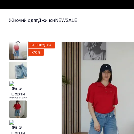
Перейти до основного контенту
Жіночий одяг
Джинси
NEW
SALE
РОЗПРОДАЖ
−70%