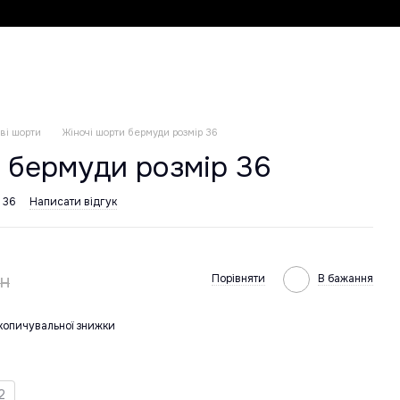
ві шорти
Жіночі шорти бермуди розмір 36
 бермуди розмір 36
 36
Написати відгук
рн
Порівняти
В бажання
копичувальної знижки
2