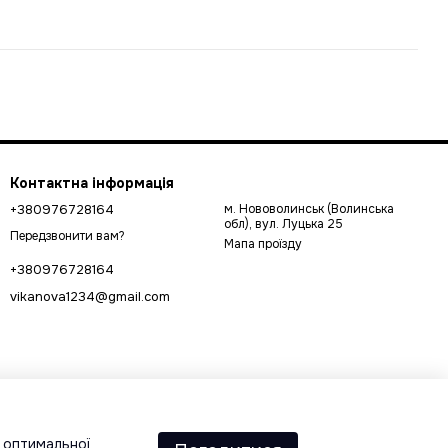
Контактна інформація
+380976728164
м. Нововолинськ (Волинська
обл), вул. Луцька 25
Передзвонити вам?
Мапа проїзду
+380976728164
vikanova1234@gmail.com
а оптимальної