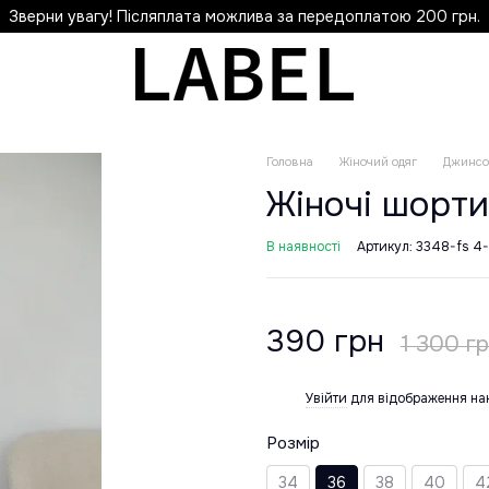
Зверни увагу! Післяплата можлива за передоплатою 200 грн.
Головна
Жіночий одяг
Джинсо
Жіночі шорти
В наявності
Артикул: 3348-fs 4-
390 грн
1 300 г
Увійти
для відображення на
%
Розмір
34
36
38
40
4