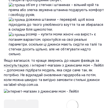
об’єм у стегнах і штанинах – вільний крій та
пряма або злегка звужена штанина подарують комфорт
і свободу рухів;
довжина штанини – перевіряй, щоб вона
підходила до твого улюбленого взуття та не збиралася
в складки біля щиколотки;
розмір – купити моми жіночі «на виріст» є
поганим варіантом, орієнтуйся на свої реальні
параметри, оскільки ці джинси мають сидіти на талії та
стегнах досить щільно, але не обтягувати надто
сильно.
Якщо вагаєшся, то краще звернись до наших фахівців за
консультацією
, і інтернет-магазин з джинсами мом – Лейбл
– допоможе підібрати модель, яка сяде саме так, як
потрібно. Не відкладай оновлення гардероба на потім,
коли можна швидко та вигідно замовити стильні джинси
на label-shop.com.ua.