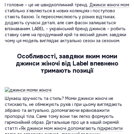
І головне – це не швидкоплинний тренд.
Джинси жіночі мом
стабільно з’являються в нових колекціях і поступово
стають базою. Їх переосмислюють у різних відтінках,
додають сучасні деталі, але сам фасон залишається
впізнаваним. LABEL – український бренд джинсів – робить
ставку саме на продуманий крій та якісний денім, завдяки
чому ця модель виглядає актуально сезон за сезоном.
Особливості, завдяки яким моми
джинси жіночі від Label впевнено
тримають позиції
Шукаєш зручність та стиль? Моми джинси жіночі не
стискають, не обмежують рухів і при цьому виглядають
зібрано та актуально, допомагаючи врівноважити
пропорції тіла. Саме тому вони так легко формують
гармонійний образ. Детальніше про це в нашій окремій
статті «
Як джинси мом жіночі допомагають підкреслити