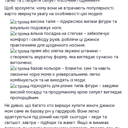
талію та створити силует «пісочний годинник»
».
Щоб зрозуміти, чому вони не втрачають популярності,
варто звернути увагу на особливості цієї моделі:
висока талія – підкреслює вигини фігури та
візуально подовжує ноги;
вільна посадка на стегнах – забезпечує
комфорт і свободу рухів, роблячи ці джинси
практичними для щоденного носіння;
прямі або злегка звужені штанини –
створюють акуратну форму, яка виглядає сучасно та
витончено;
базові кольори –
блакитні
,
сині
та навіть
лаконічні
чорні моми
є універсальними, легко
комбінуються та не виходять із моди;
підходять для різних типів фігури – завдяки
високій посадці та продуманому крою силует виглядає
пропорційним.
Не дивно, що багато хто вирішує купити жіночі джинси
мом саме як базову річ у гардеробі. Вони легко
адаптуються під різний настрій: сьогодні – кеди та
світшот, завтра – підбори та жакет. Якщо ж виникає