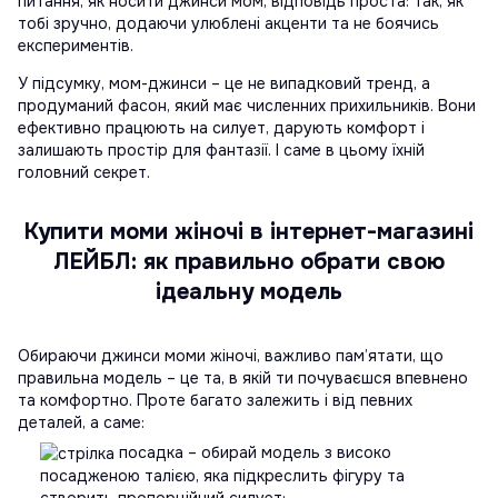
питання, як носити джинси мом, відповідь проста: так, як
тобі зручно, додаючи улюблені акценти та не боячись
експериментів.
У підсумку, мом-джинси – це не випадковий тренд, а
продуманий фасон, який має численних прихильників. Вони
ефективно працюють на силует, дарують комфорт і
залишають простір для фантазії. І саме в цьому їхній
головний секрет.
Купити моми жіночі в інтернет-магазині
ЛЕЙБЛ: як правильно обрати свою
ідеальну модель
Обираючи джинси моми жіночі, важливо пам’ятати, що
правильна модель – це та, в якій ти почуваєшся впевнено
та комфортно. Проте багато залежить і від певних
деталей, а саме:
посадка – обирай модель з високо
посадженою талією, яка підкреслить фігуру та
створить пропорційний силует;