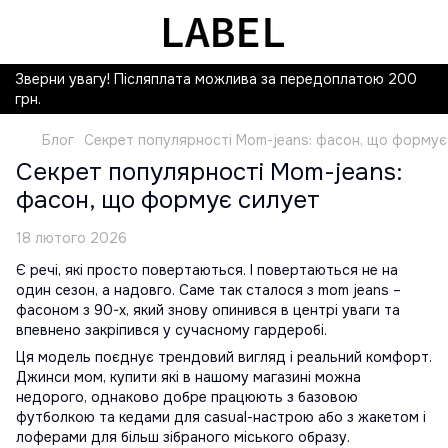
Зверни увагу! Післяплата можлива за передоплатою 200
грн.
Блог
Секрет популярності Mom-jeans: фасон, що формує
Секрет популярності Mom-jeans:
фасон, що формує силует
18 лютого 2026
Є речі, які просто повертаються. І повертаються не на
один сезон, а надовго. Саме так сталося з mom jeans –
фасоном з 90-х, який знову опинився в центрі уваги та
впевнено закріпився у сучасному гардеробі.
Ця модель поєднує трендовий вигляд і реальний комфорт.
Джинси мом, купити які в нашому магазині можна
недорого, однаково добре працюють з базовою
футболкою та кедами для casual-настрою або з жакетом і
лоферами для більш зібраного міського образу.