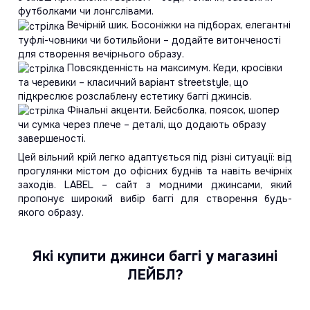
футболками чи лонгслівами.
Вечірній шик. Босоніжки на підборах, елегантні
туфлі-човники чи ботильйони – додайте витонченості
для створення вечірнього образу.
Повсякденність на максимум. Кеди, кросівки
та черевики – класичний варіант streetstyle, що
підкреслює розслаблену естетику баггі джинсів.
Фінальні акценти. Бейсболка, поясок, шопер
чи сумка через плече – деталі, що додають образу
завершеності.
Цей вільний крій легко адаптується під різні ситуації: від
прогулянки містом до офісних буднів та навіть вечірніх
заходів. LABEL – сайт з модними джинсами, який
пропонує широкий вибір баггі для створення будь-
якого образу.
Які купити джинси баггі у магазині
ЛЕЙБЛ?