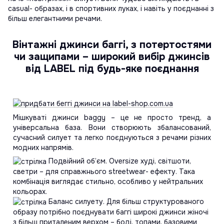
casual- образах, і в спортивних луках, і навіть у поєднанні з
більш елегантними речами.
Вінтажні джинси баггі, з потертостями
чи защипами – широкий вибір джинсів
від LABEL під будь-яке поєднання
Мішкуваті джинси baggy – це не просто тренд, а
універсальна база. Вони створюють збалансований,
сучасний силует та легко поєднуються з речами різних
модних напрямів.
Подвійний об’єм. Oversize худі, світшоти,
светри – для справжнього streetwear- ефекту. Така
комбінація виглядає стильно, особливо у нейтральних
кольорах.
Баланс силуету. Для більш структурованого
образу потрібно поєднувати баггі широкі джинси жіночі
з більш приталеним верхом – боді, топами, базовими