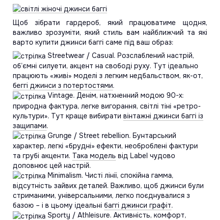
Щоб зібрати гардероб, який працюватиме щодня,
важливо зрозуміти, який стиль вам найближчий та які
варто купити джинси баггі саме під ваш образ:
Streetwear / Casual. Розслаблений настрій,
об’ємні силуети, акцент на свободі руху. Тут ідеально
працюють «живі» моделі з легким недбальством, як-от,
беггі джинси з потертостями
.
Vintage. Денім, натхненний модою 90-х:
природна фактура, легке вигорання, світлі тіні «ретро-
культури». Тут краще вибирати
вінтажні джинси баггі із
защипами
.
Grunge / Street rebellion. Бунтарський
характер, легкі «брудні» ефекти, необроблені фактури
та грубі акценти.
Така модель
від Label чудово
доповнює цей настрій.
Minimalism. Чисті лінії, спокійна гамма,
відсутність зайвих деталей. Важливо, щоб джинси були
стриманими, універсальними, легко поєднувалися з
базою – і в цьому ідеальні
баггі джинси графіт
.
Sporty / Athleisure. Активність, комфорт,