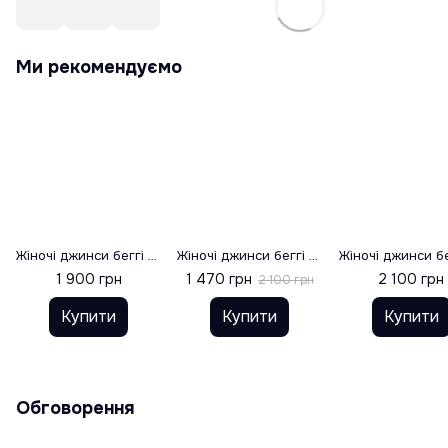
Ми рекомендуємо
Жіночі джинси беггі з фіксаторами, колір темно сірий, розмір 34
Жіночі джинси беггі з розрізами з боку , блакитні, розмір 34
1 900 грн
1 470 грн
2 100 грн
2 100 грн
Купити
Купити
Купити
Обговорення