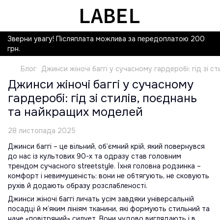
Зверни увагу! Післяплата можлива за передоплатою 200
грн.
Блог
Джинси жіночі баггі у сучасному гардеробі: гід зі 
Джинси жіночі баггі у сучасному
гардеробі: гід зі стилів, поєднань
та найкращих моделей
28 листопада 2025
Джинси баггі – це вільний, об’ємний крій, який повернувся
до нас із культових 90-х та одразу став головним
трендом сучасного streetstyle. Їхня головна родзинка –
комфорт і невимушеність: вони не обтягують, не сковують
рухів й додають образу розслабленості.
Джинси жіночі баггі личать усім завдяки універсальній
посадці й м’яким лініям тканини, які формують стильний та
наче «повітряний» силует. Вони чудово виглядають і в