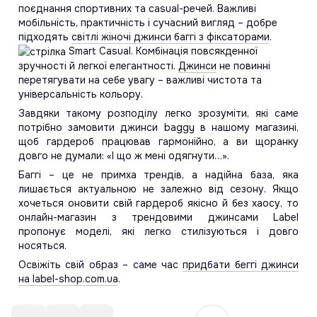
поєднання спортивних та casual-речей. Важливі
мобільність, практичність і сучасний вигляд – добре
підходять
світлі жіночі джинси баггі з фіксаторами
.
Smart Casual. Комбінація повсякденної
зручності й легкої елегантності.
Джинси
не повинні
перетягувати на себе увагу – важливі чистота та
універсальність кольору.
Завдяки такому розподілу легко зрозуміти, які саме
потрібно замовити джинси baggy в нашому магазині,
щоб гардероб працював гармонійно, а ви щоранку
довго не думали: «І що ж мені одягнути…».
Баггі – це не примха трендів, а надійна база, яка
лишається актуальною не залежно від сезону. Якщо
хочеться оновити свій гардероб якісно й без хаосу, то
онлайн-магазин з трендовими джинсами Label
пропонує моделі, які легко стилізуються і довго
носяться.
Освіжіть свій образ – саме час
придбати беггі джинси
на label-shop.com.ua
.