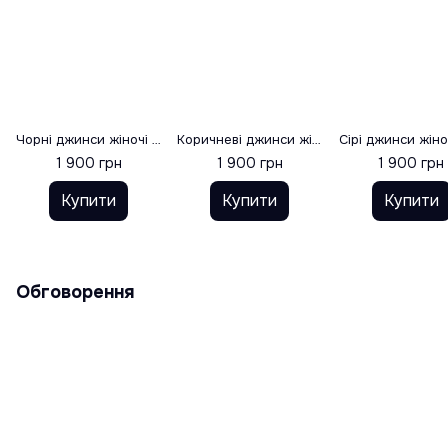
Чорні джинси жіночі палаццо, розмір 34
Коричневі джинси жіночі палаццо (шоколад), розмір 34
1 900 грн
1 900 грн
1 900 грн
Купити
Купити
Купити
Обговорення