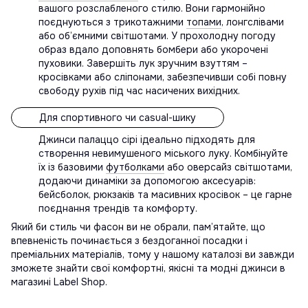
вашого розслабленого стилю. Вони гармонійно
поєднуються з трикотажними
топами
, лонгслівами
або об’ємними світшотами. У прохолодну погоду
образ вдало доповнять бомбери або укорочені
пуховики. Завершіть лук зручним взуттям –
кросівками або сліпонами, забезпечивши собі повну
свободу рухів під час насичених вихідних.
Для спортивного чи casual-шику
Джинси палаццо сірі ідеально підходять для
створення невимушеного міського луку. Комбінуйте
їх із базовими
футболками
або оверсайз світшотами,
додаючи динаміки за допомогою аксесуарів:
бейсболок, рюкзаків та масивних кросівок – це гарне
поєднання трендів та комфорту.
Який би стиль чи фасон ви не обрали, пам’ятайте, що
впевненість починається з бездоганної посадки і
преміальних матеріалів, тому у нашому каталозі ви завжди
зможете знайти свої комфортні, якісні та модні джинси в
магазині Label Shop.