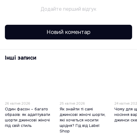
Додайте перший відгук
Новий коментар
Інші записи
26 квітня 2026
25 квітня 2026
24 квітня 20
Один фасон – багато
Як знайти ті самі
Чому для 
образів: як адаптувати
джинсові жіночі шорти,
носіння ва
шорти джинсові жіночі
які хочеться носити
джинси ске
під свій стиль
щодня? Гід від Label
Shop