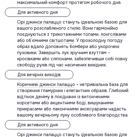
максимальний комфорт протягом робочого дня.
Для активного дня
Сірі джинси палаццо
стануть ідеальною базою для
вашого розслабленого стилю. Вони гармонійно
поєднуються з трикотажними топами,
лонгслівами
або об’ємними
світшотами
. У прохолодну погоду
образ вдало доповнять бомбери або укорочені
пуховики. Завершіть лук зручним взуттям –
кросівками або сліпонами, забезпечивши собі повну
свободу рухів під час насичених вихідних.
Для вечірніх виходів
Коричневі джинси палаццо
– нетривіальна база для
створення гламурних і елегантних образів. Глибокий
відтінок деніму в поєднанні із витонченими
корсетами або акцентними боді, вишуканими
прикрасами або лаконічними аксесуарами надасть
вашому вечірньому луку особливого благородства.
Для активного дня
Сірі джинси палаццо
стануть ідеальною базою для