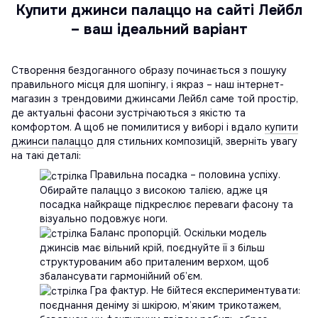
Купити джинси палаццо на сайті Лейбл
– ваш ідеальний варіант
Створення бездоганного образу починається з пошуку
правильного місця для шопінгу, і якраз – наш інтернет-
магазин з трендовими джинсами Лейбл саме той простір,
де актуальні фасони зустрічаються з якістю та
комфортом. А щоб не помилитися у виборі і вдало
купити
джинси палаццо
для стильних композицій, зверніть увагу
на такі деталі:
Правильна посадка – половина успіху.
Обирайте палаццо з високою талією, адже ця
посадка найкраще підкреслює переваги фасону та
візуально подовжує ноги.
Баланс пропорцій. Оскільки модель
джинсів має вільний крій, поєднуйте її з більш
структурованим або приталеним верхом, щоб
збалансувати гармонійний об’єм.
Гра фактур. Не бійтеся експериментувати:
поєднання деніму зі шкірою, м’яким трикотажем,