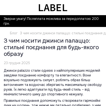
Зверни увагу! Післяплата можлива за передоплатою 200
грн.
Блог
З чим носити джинси палаццо: стильні поєднання д
З чим носити джинси палаццо:
стильні поєднання для будь-якого
образу
23 грудня 2025
Джинси palazzo стали однією з найпопулярніших моделей
завдяки поєднанню комфорту та елегантності. Вони
візуально подовжують силует, роблять образ більш
витонченим та водночас зберігають максимальну свободу
рухів. Їх легко адаптувати під будь-який стиль – від
мінімалістичного шику до спортивного кежуалу.
Правильні поєднання допоможуть створювати гармонійні
луки на щодень, тож нижче ми детально розберемо, з чим