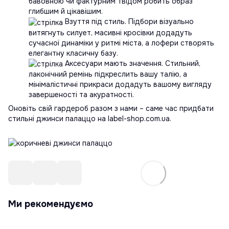
бавовною чи фактурним твідом робить образ
глибшим й цікавішим.
Взуття під стиль. Підбори візуально
витягнуть силует, масивні кросівки додадуть
сучасної динаміки у ритмі міста, а лофери створять
елегантну класичну базу.
Аксесуари мають значення. Стильний,
лаконічний ремінь підкреслить вашу талію, а
мінімалістичні прикраси додадуть вашому вигляду
завершеності та акуратності.
Оновіть свій гардероб разом з нами – саме час придбати
стильні джинси палаццо на label-shop.com.ua.
Ми рекомендуємо